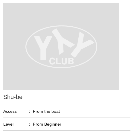
Shu-be
Access
：
From the boat
Level
：
From Beginner