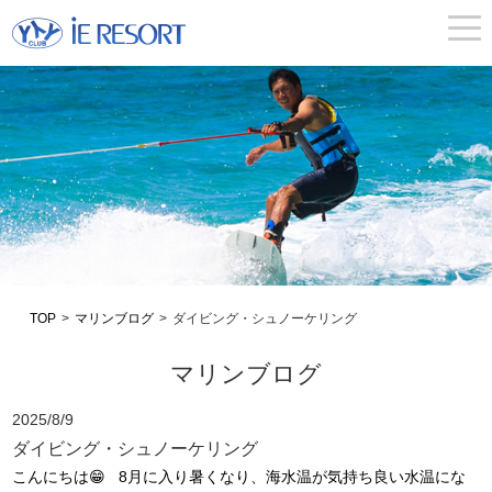
togg
navi
TOP
>
マリンブログ
>
ダイビング・シュノーケリング
マリンブログ
2025/8/9
ダイビング・シュノーケリング
こんにちは😁 8月に入り暑くなり、海水温が気持ち良い水温にな