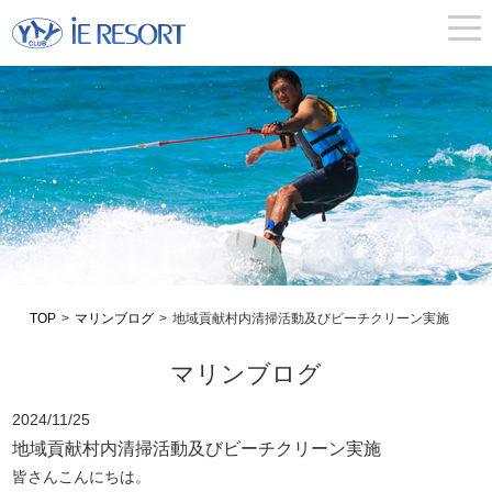
togg
navi
TOP
>
マリンブログ
>
地域貢献村内清掃活動及びビーチクリーン実施
マリンブログ
2024/11/25
地域貢献村内清掃活動及びビーチクリーン実施
皆さんこんにちは。